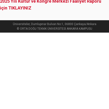
2025 Yılı Kültür ve Kongre Merkezi Faaliyet Raporu
için TIKLAYINIZ
Üniversiteler, Dumlupınar Bulvarı No:1, 06800 Çankaya/Ankara
© ORTA DOĞU TEKNİK ÜNİVERSİTESİ ANKARA KAMPUSU