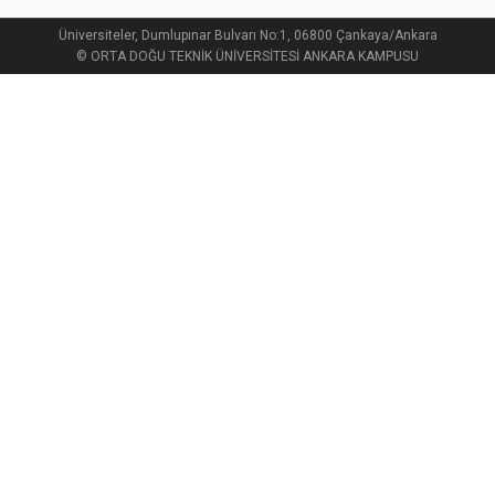
Üniversiteler, Dumlupınar Bulvarı No:1, 06800 Çankaya/Ankara
© ORTA DOĞU TEKNİK ÜNİVERSİTESİ ANKARA KAMPUSU