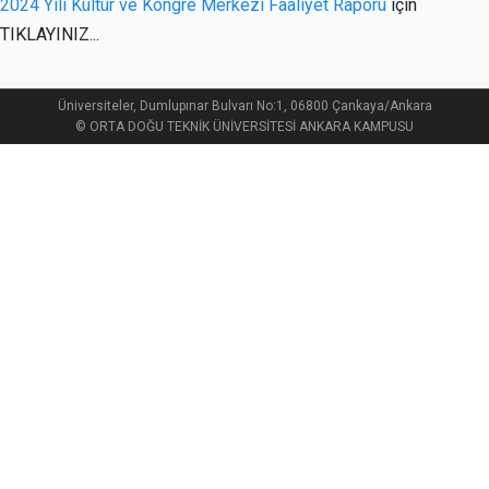
2024 Yılı Kültür ve Kongre Merkezi Faaliyet Raporu
için
TIKLAYINIZ...
Üniversiteler, Dumlupınar Bulvarı No:1, 06800 Çankaya/Ankara
© ORTA DOĞU TEKNİK ÜNİVERSİTESİ ANKARA KAMPUSU