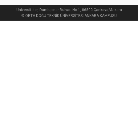
Üniversiteler, Dumlupınar Bulvarı No:1, 06800 Çankaya/Ankara
© ORTA DOĞU TEKNİK ÜNİVERSİTESİ ANKARA KAMPUSU