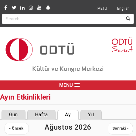
Jump to navigation
METU
English
Kültür ve Kongre Merkezi
MENU
Ayın Etkinlikleri
Gün
Hafta
Ay
(active tab)
Yıl
Primary
Ağustos 2026
tabs
« Önceki
Sonraki »