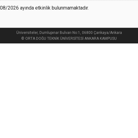
08/2026 ayında etkinlik bulunmamaktadır.
Üniversiteler, Dumlupınar Bulvarı No:1, 06800 Çankaya/Ankara
© ORTA DOĞU TEKNİK ÜNİVERSİTESİ ANKARA KAMPUSU