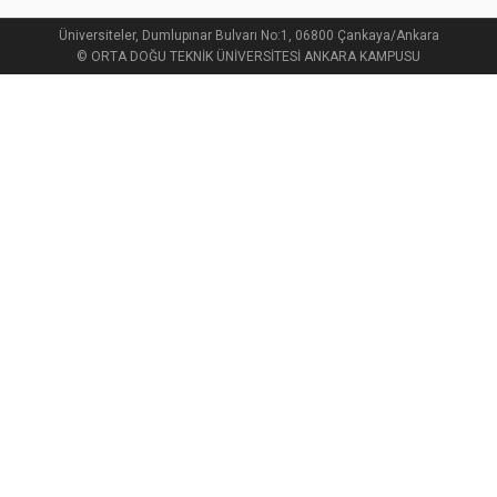
Üniversiteler, Dumlupınar Bulvarı No:1, 06800 Çankaya/Ankara
© ORTA DOĞU TEKNİK ÜNİVERSİTESİ ANKARA KAMPUSU